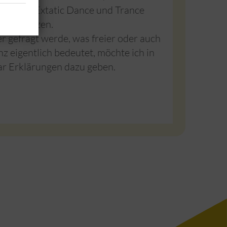
nzens wie Extatic Dance und Trance
ches Tanzen.
r gefragt werde, was freier oder auch
z eigentlich bedeutet, möchte ich in
ar Erklärungen dazu geben.