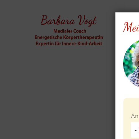
Mei
Do not 
An