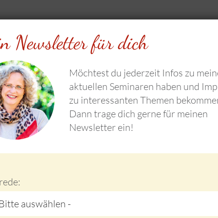
02721 - 6053566
inf
n Newsletter für dich
Workshops und Angebote
Blog
N
Möchtest du jederzeit Infos zu mei
aktuellen Seminaren haben und Imp
zu interessanten Themen bekomme
Dann trage dich gerne für meinen
Mein Blog
Newsletter ein!
fill this field
rede:
Viel Spaß beim Lesen!