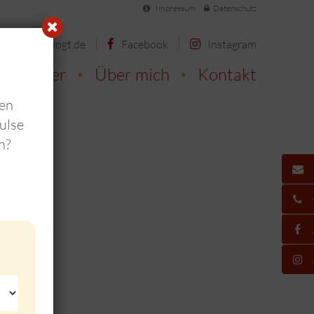
Impressum
Datenschutz
o@barbara-vogt.de
Facebook
Instagram
ewsletter
Über mich
Kontakt
nen
ulse
n?