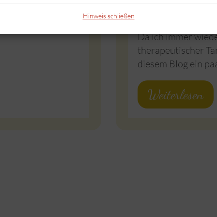
Ziel des freien Ta
Hinweis schließen
Dance, biodynamis
Da ich immer wiede
therapeutischer Tan
diesem Blog ein pa
Weiterlesen