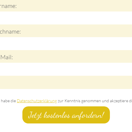
rname:
chname:
-Mail:
nschutz:
h habe die
Datenschutzerklärung
zur Kenntnis genommen und akzeptiere di
Dein Tanz i
Jetzt kostenlos anfordern!
ebensfreude! ...
Die Grenzen des Ve