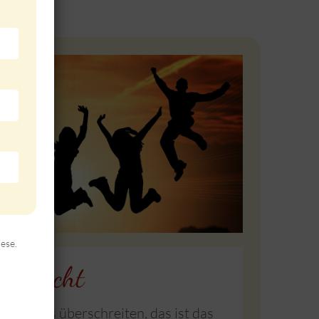
ese.
ns Licht
rstandes überschreiten, das ist das