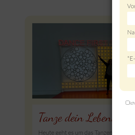
Vo
Na
*E
*Date
Ic
Tanze dein Leben!
Heute geht es um das Tanzen und die L