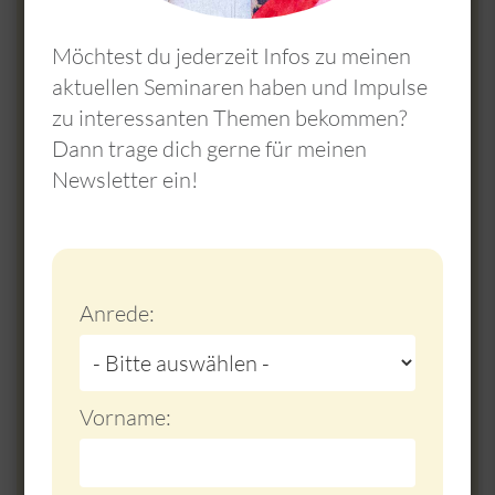
Möchtest du jederzeit Infos zu meinen
aktuellen Seminaren haben und Impulse
zu interessanten Themen bekommen?
Dann trage dich gerne für meinen
Newsletter ein!
Home, sweet home
Do not fill this field
Aloha, aus dem schönen Sauerland!
Anrede:
Wie eine Freundin in der letzten
Woche so schön schrieb: Gerade noch
Hawaii und schwups wieder in
Vorname:
Deutschland." ...
Weiterlesen