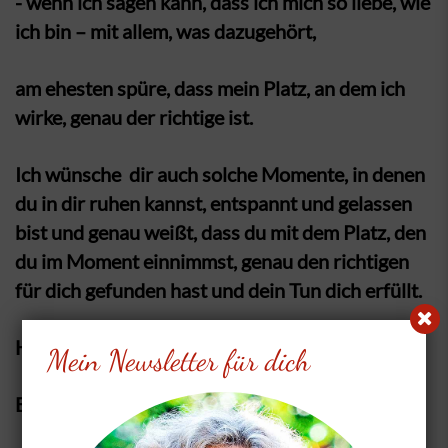
- wenn ich sagen kann, dass ich mich so liebe, wie
ich bin – mit allem, was dazugehört,
am ehesten spüre, dass mein Platz, an dem ich
wirke, genau der richtige ist.
Ich wünsche dir auch solche Momente, in denen
du in dir ruhen kannst, entspannt und gelassen
bist und genau weißt, dass du mit dem Platz, den
du im Moment einnimmst, genau den richtigen
für dich gefunden hast und dein Tun dich erfüllt.
Herzlichst
Mein Newsletter für dich
Barbara