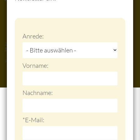
Do not fill this field
Anrede:
Impressum
-
Datenschutz
-
Haftungsausschluss
-
Cookie-
Einstellungen
Powered by
ONLY INSIDE
Vorname:
Nachname:
*E-Mail: